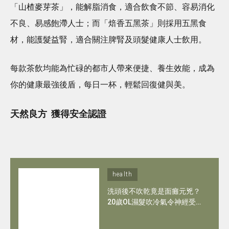
「山楂麥芽茶」，能解脂消食，適合飲食不節、容易消化
不良、易感飽滯人士；而「焙香五黑茶」則採用五黑食
材，能護髮益腎，適合關注脾腎及頭髮健康人士飲用。
每款茶飲均能為忙碌的都市人帶來便捷、養生效能，成為
你的健康最強後盾，每日一杯，輕鬆回復健與美。
天然良方 獲得安全認證
health
洗頭後不吹乾竟是面癱元兇？
20歲OL濕髮吹冷氣令神經受
損變嘴歪眼斜！拆解面癱隱形
危機＋5招防面癱方法