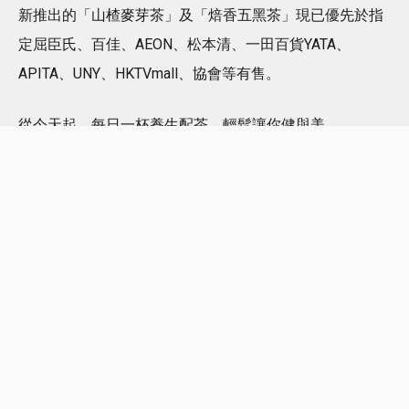
新推出的「山楂麥芽茶」及「焙香五黑茶」現已優先於指
定屈臣氏、百佳、AEON、松本清、一田百貨YATA、
APITA、UNY、HKTVmall、協會等有售。
從今天起，每日一杯養生配茶，輕鬆讓你健與美。
立即優先選購全新「山楂麥芽茶」及「焙香五黑茶」屈臣
氏：
https://bit.ly/4bcURhp
HKTVmall：
https://bit.ly/4a9JHZ5
京都念慈菴
Facebook：
@ninjiom.hongkong
Instagram：
@ninjiom.hongkong
網址：
https://www.ninjiom.com/
#
shehealth
#
香港京都念慈菴
#
養生配茶
#
京都念慈菴
#
山楂麥芽茶
#
焙香五黑茶