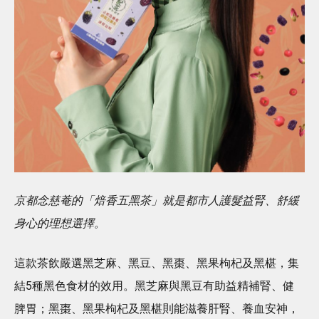
京都念慈菴的「焙香五黑茶」就是都市人護髮益腎、舒緩
身心的理想選擇。
這款茶飲嚴選黑芝麻、黑豆、黑棗、黑果枸杞及黑椹，集
結5種黑色食材的效用。黑芝麻與黑豆有助益精補腎、健
脾胃；黑棗、黑果枸杞及黑椹則能滋養肝腎、養血安神，