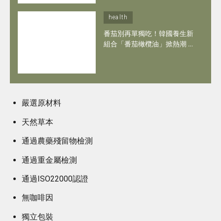
health
番茄別再單獨吃！韓國養生新
組合「番茄橄欖油」掀熱潮 抗
氧化兼心血管保養 連凍齡女神
河智苑都愛！
嚴選原材料
天然草本
通過農藥殘留物檢測
通過重金屬檢測
通過ISO22000認證
無咖啡因
獨立包裝