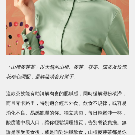
「山楂麥芽茶」以天然的山楂、麥芽、茯苓、陳皮及玫瑰
花精心調配，是解脂消食好幫手。
這款茶飲能有助消解肉食的肥膩感，同時緩解澱粉積滯，
而且零卡路里，特別適合經常外食、飲食不規律，或容易
消化不良、易感飽滯的你。獨立茶包，每日輕鬆沖一杯，
酸度適中易入口，讓你輕鬆調理體質，告別餐後負擔。無
論是享受美食後，或是面對油膩飲食，山楂麥芽茶都是你