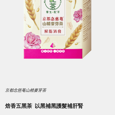
京都念慈菴山楂麥芽茶
焙香五黑茶 以黑補黑護髮補肝腎