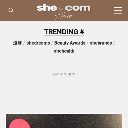
TRENDING #
濕疹
/
shedreams
/
Beauty Awards
/
shebrands
/
shehealth
ADVERTISEMENT