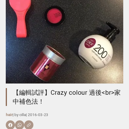
【編輯試評】Crazy colour 過後<br>家
中補色法！
hair
| by
cilla
|
2016-03-23