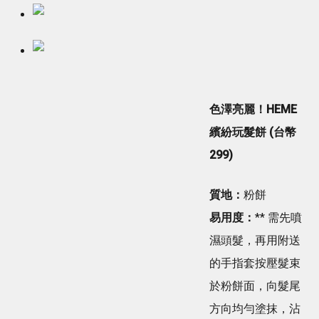
色澤亮麗！HEME
繽紛玩髮餅 (台幣
299)
質地：
粉餅
易用度：
** 需先噴
濕頭髮，再用附送
的手指套按壓髮束
於粉餅面，向髮尾
方向均勻塗抹，沾