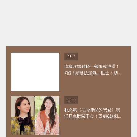
hair
這樣吹頭難怪一落雨就毛躁！
7招「頭髮抗濕氣」貼士：切
勿來回搓揉、30秒冷風定型
告別炸毛亂翹不怕濕氣來襲！
hair
朴恩斌《毛骨悚然的戀愛》演
活見鬼財閥千金！回顧6款劇
中經典髮型：徐木河波浪捲超
仙氣、禹英禑寶寶鮑伯頭至今
無人能忘！