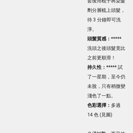
套後用梳子將染髮
劑分層梳上頭髮，
待 3 分鐘即可洗
淨。
頭髮質感：
*****
洗頭之後頭髮竟比
之前更順滑！
持久性：
***** 試
了一星期，至今仍
未脫，只有稍微變
淺色了一點。
色彩選擇：
多過
14 色 (見圖)