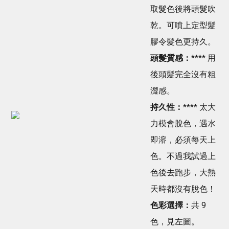
取髮色後將頭髮吹
乾。可噴上定型髮
膠令髮色更持久。
頭髮質感：
**** 用
後頭髮完全沒有粗
澀感。
持久性：
**** 太大
力模會脫色，遇水
即溶，必須每天上
色。不過我試過上
色後去跑步，大熱
天時都沒有脫色！
色彩選擇：
共 9
色，見左圖。