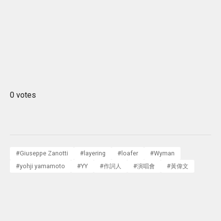
0 votes
#
Giuseppe Zanotti
#
layering
#
loafer
#
Wyman
#
yohji yamamoto
#
YY
#
作詞人
#
演唱會
#
黃偉文