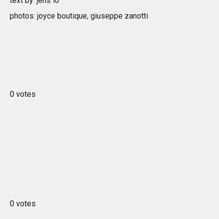
text by: jens lo
photos: joyce boutique, giuseppe zanotti
0 votes
0 votes