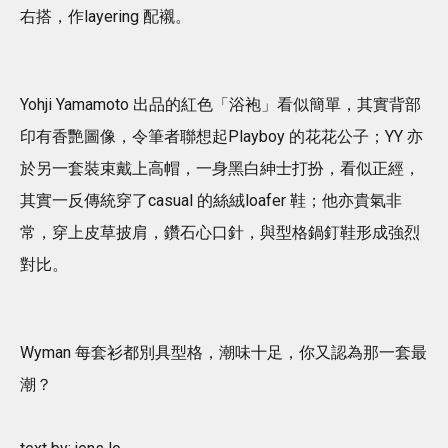
右搭，作layering 配襯。
Yohji Yamamoto 出品的紅色「浴袍」看似簡單，其實背部
印有香艷圖像，令筆者聯想起Playboy 的花花公子；YY 亦
於另一套裝束戴上高帽，一身黑白紳士打扮，看似正經，
其實一反傳統穿了casual 的絲絨loafer 鞋；他亦貴氣非
常，穿上皮草披肩，鑽石心口針，與型格鍋釘鞋形成強烈
對比。
Wyman 每套衫都別具型格，潮味十足，你又認為那一套最
潮？