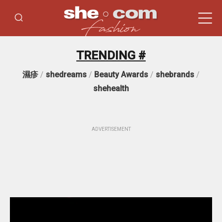
TRENDING #
濕疹
/
shedreams
/
Beauty Awards
/
shebrands
/
shehealth
ADVERTISEMENT