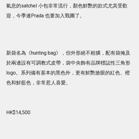
氣息的satchel 小包非常流行，顏色鮮艷的款式尤其受歡
迎，今季連Prada 也要加入戰團了。
新袋名為《hunting bag》，但外形絕不粗獷，配有袋掩及
於兩邊設有可調教式皮帶，袋中央飾有品牌標誌性三角形
logo。系列備有基本的黑色外，更有鮮艷搶眼的紅色、橙
色和鮮藍色，非常惹人喜愛。
HK$14,500