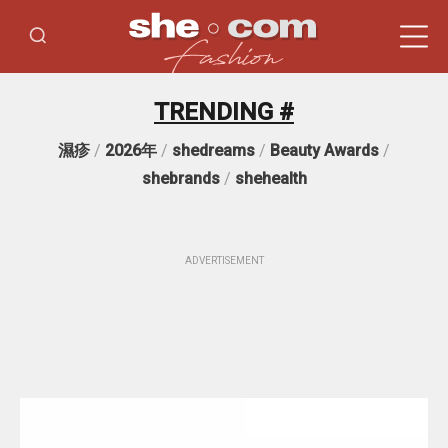
TRENDING #
濕疹
/
2026年
/
shedreams
/
Beauty Awards
/
shebrands
/
shehealth
ADVERTISEMENT