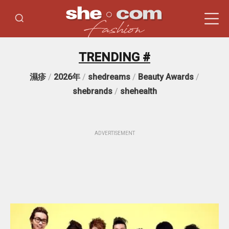
TRENDING #
濕疹
/
2026年
/
shedreams
/
Beauty Awards
/
shebrands
/
shehealth
ADVERTISEMENT