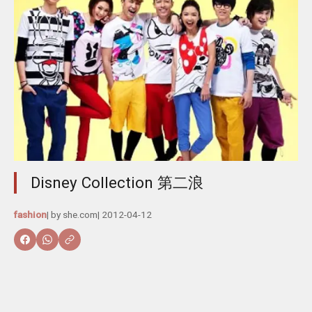
Disney Collection 第二浪
fashion
| by
she.com
|
2012-04-12