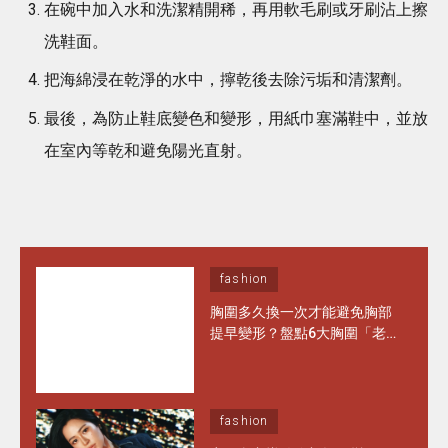
在碗中加入水和洗潔精開稀，再用軟毛刷或牙刷沾上擦
洗鞋面。
把海綿浸在乾淨的水中，擰乾後去除污垢和清潔劑。
最後，為防止鞋底變色和變形，用紙巾塞滿鞋中，並放
在室內等乾和避免陽光直射。
fashion
胸圍多久換一次才能避免胸部
提早變形？盤點6大胸圍「老
化」徵兆 日常保養做對1步 能
多穿半年！
fashion