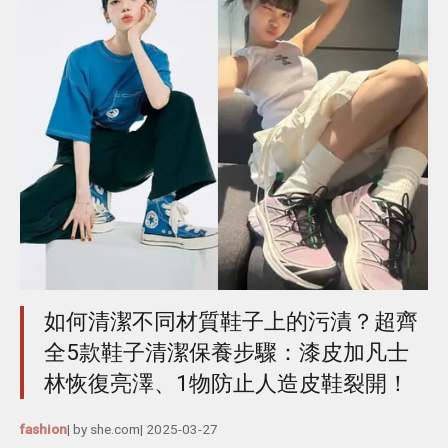
如何清潔不同材質鞋子上的污漬？超齊
全5款鞋子清潔保養步驟：漆皮加凡士
林恢復亮澤、1物防止人造皮鞋裂開！
fashion
| by
she.com
|
2025-03-27