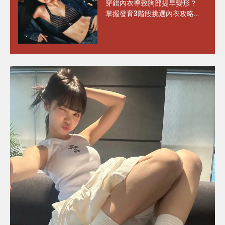
穿錯內衣導致胸部提早變形？
掌握發育3階段挑選內衣攻略
水滴型、圓錐形胸部這樣選完
美承托不走位！