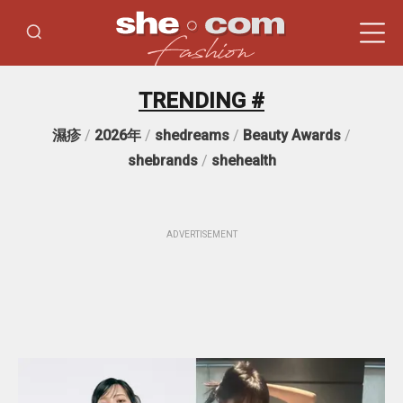
TRENDING #
濕疹
/
2026年
/
shedreams
/
Beauty Awards
/
shebrands
/
shehealth
ADVERTISEMENT