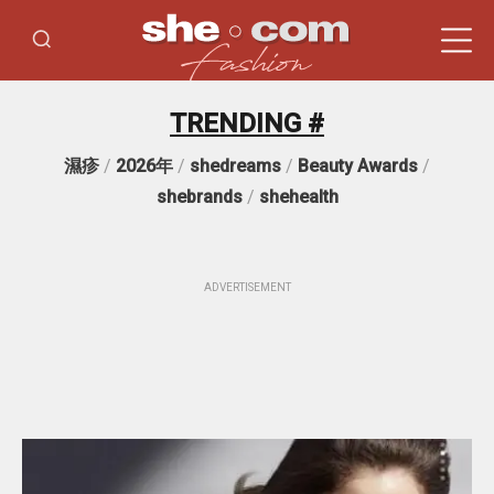
TRENDING #
濕疹
/
2026年
/
shedreams
/
Beauty Awards
/
shebrands
/
shehealth
ADVERTISEMENT