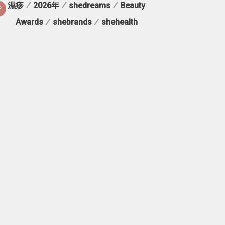
濕疹
/
2026年
/
shedreams
/
Beauty
Awards
/
shebrands
/
shehealth