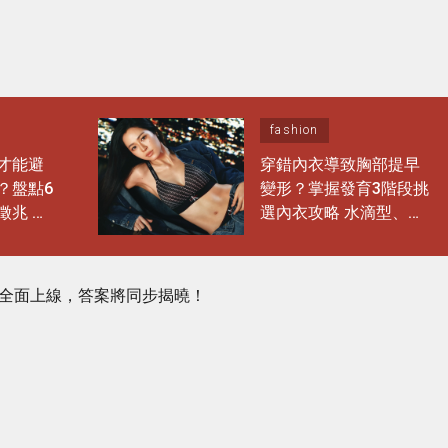
fashion
才能避
穿錯內衣導致胸部提早
？盤點6
變形？掌握發育3階段挑
徵兆 日
選內衣攻略 水滴型、圓
能多穿
錐形胸部這樣選完美承
托不走位！
全面上線，答案將同步揭曉！