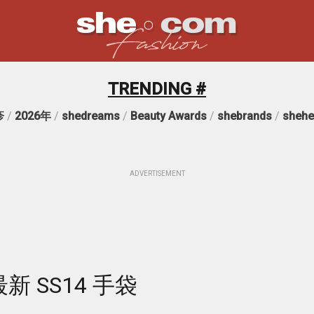
TRENDING #
疹
/
2026年
/
shedreams
/
Beauty Awards
/
shebrands
/
shehe
ADVERTISEMENT
贏最新 SS14 手袋