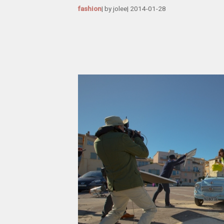
fashion
| by
jolee
|
2014-01-28