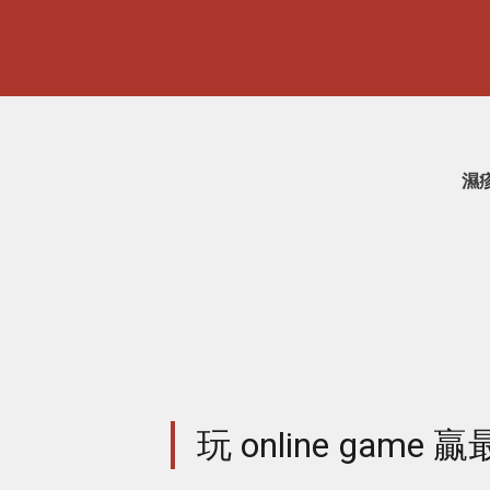
濕
玩 online game 