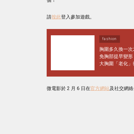
個！
請
按此
登入參加遊戲。
fashion
胸圍多久換一次
免胸部提早變形
大胸圍「老化」
常保養做對1步 
半年！
微電影於 2 月 6 日在
官方網站
及社交網絡