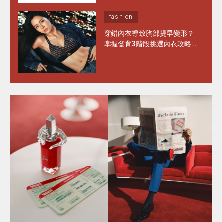
fashion
穿錯內衣導致胸部提早變形？
掌握發育3階段挑選內衣攻略
水滴型、圓錐形胸部這樣選完
美承托不走位！