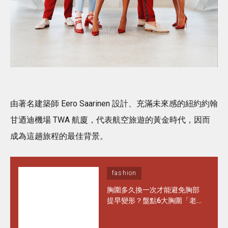
由著名建築師 Eero Saarinen 設計、充滿未來感的紐約約翰
甘迺迪機場 TWA 航廈，代表航空旅遊的黃金時代，因而
成為這趟旅程的最佳背景。
fashion
胸圍多久換一次才能避免胸部
提早變形？盤點6大胸圍「老
化」徵兆 日常保養做對1步 能
多穿半年！