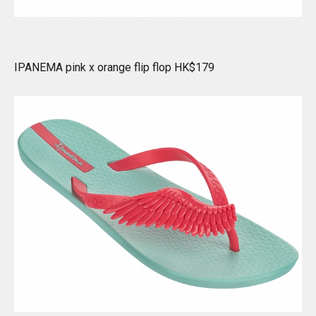
IPANEMA pink x orange flip flop HK$179