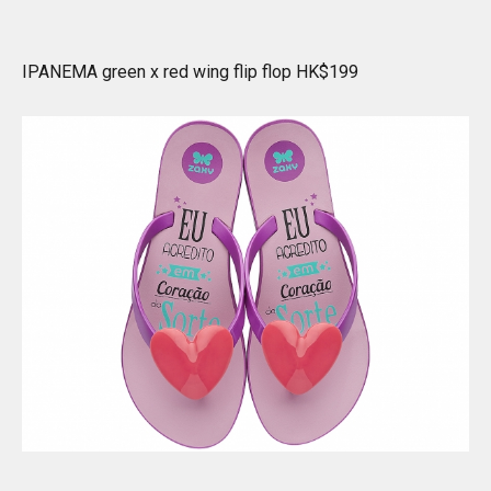
IPANEMA green x red wing flip flop HK$199