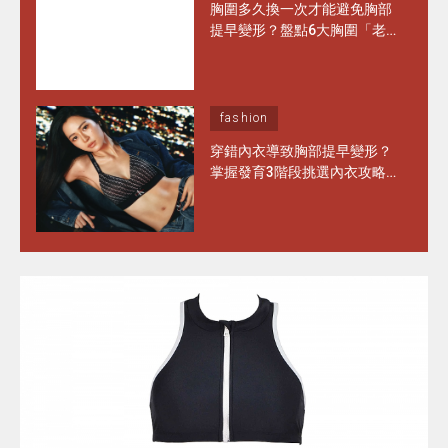
胸圍多久換一次才能避免胸部
提早變形？盤點6大胸圍「老
化」徵兆 日常保養做對1步 能
多穿半年！
fashion
穿錯內衣導致胸部提早變形？
掌握發育3階段挑選內衣攻略
水滴型、圓錐形胸部這樣選完
美承托不走位！