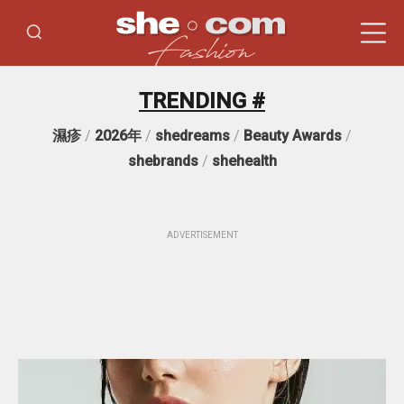
TRENDING #
濕疹
/
2026年
/
shedreams
/
Beauty Awards
/
shebrands
/
shehealth
ADVERTISEMENT