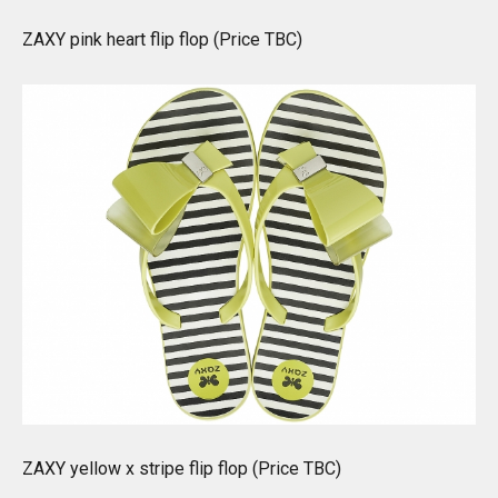
ZAXY pink heart flip flop (Price TBC)
ZAXY yellow x stripe flip flop (Price TBC)