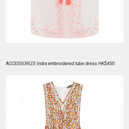
ACCESSORIZE Indra embroidered tube dress HK$450