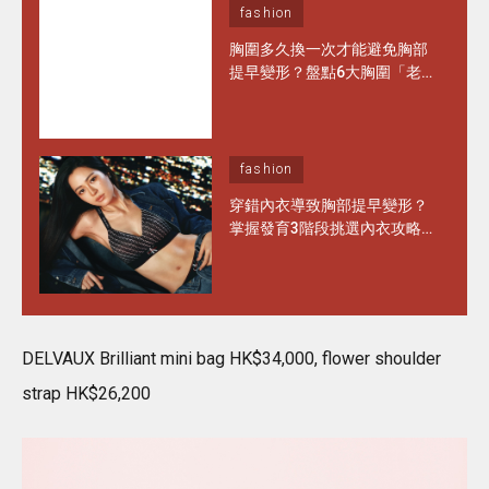
fashion
胸圍多久換一次才能避免胸部
提早變形？盤點6大胸圍「老
化」徵兆 日常保養做對1步 能
多穿半年！
fashion
穿錯內衣導致胸部提早變形？
掌握發育3階段挑選內衣攻略
水滴型、圓錐形胸部這樣選完
美承托不走位！
DELVAUX Brilliant mini bag HK$34,000, flower shoulder
strap HK$26,200