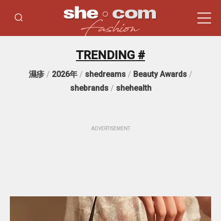
TRENDING #
濕疹
/
2026年
/
shedreams
/
Beauty Awards
/
shebrands
/
shehealth
ADVERTISEMENT