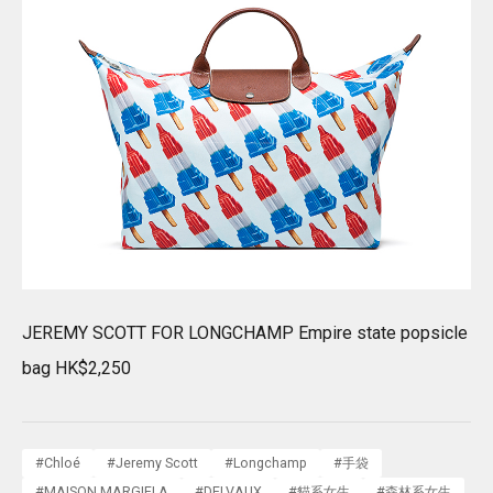
JEREMY SCOTT FOR LONGCHAMP Empire state popsicle
bag HK$2,250
#
Chloé
#
Jeremy Scott
#
Longchamp
#
手袋
#
MAISON MARGIELA
#
DELVAUX
#
貓系女生
#
森林系女生