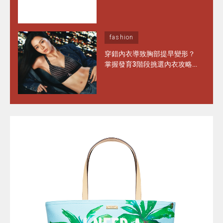
化」徵兆 日常保養做對1步 能
多穿半年！
fashion
穿錯內衣導致胸部提早變形？
掌握發育3階段挑選內衣攻略
水滴型、圓錐形胸部這樣選完
美承托不走位！