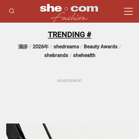
TRENDING #
濕疹
/
2026年
/
shedreams
/
Beauty Awards
/
shebrands
/
shehealth
ADVERTISEMENT