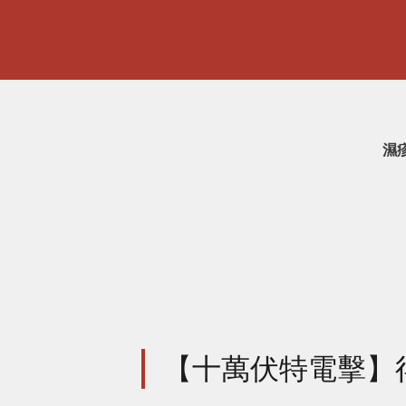
濕
【十萬伏特電擊】得