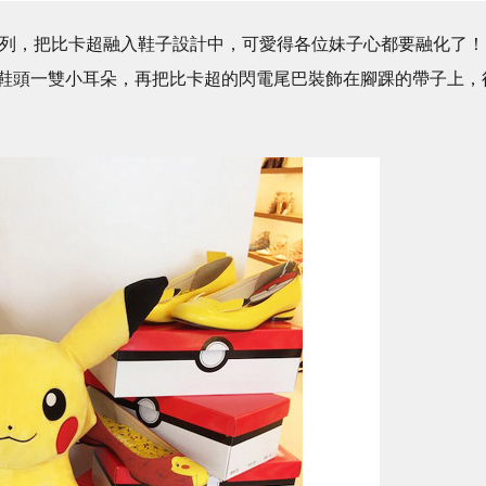
kachu系列，把比卡超融入鞋子設計中，可愛得各位妹子心都要融化了！
鞋頭一雙小耳朵，再把比卡超的閃電尾巴裝飾在腳踝的帶子上，