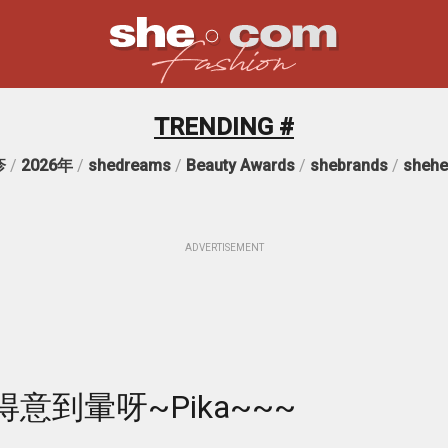
TRENDING #
疹
/
2026年
/
shedreams
/
Beauty Awards
/
shebrands
/
shehe
ADVERTISEMENT
意到暈呀~Pika~~~