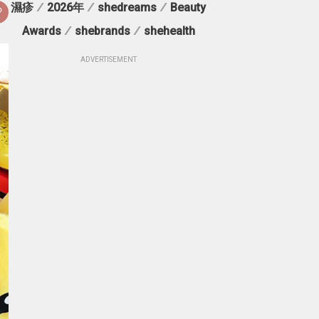
濕疹
/
2026年
/
shedreams
/
Beauty
Awards
/
shebrands
/
shehealth
ADVERTISEMENT