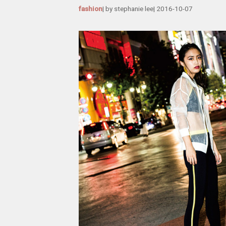
fashion
| by
stephanie lee
|
2016-10-07