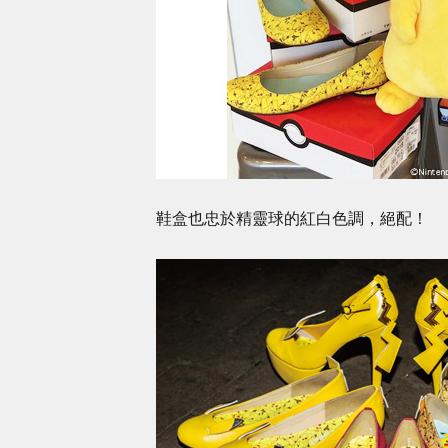
鞋盒也忠於精靈球的紅白色調，絕配！