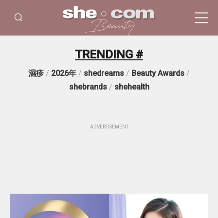
TRENDING #
濕疹
/
2026年
/
shedreams
/
Beauty Awards
/
shebrands
/
shehealth
ADVERTISEMENT