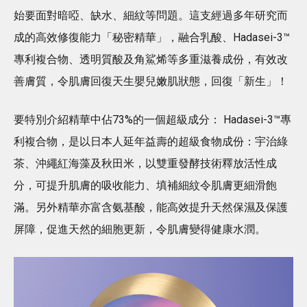
始要面對暗啞、缺水、細紋等問題。這支經過多年研究而
成的高效修復能力「秘密精華」，融合乳酸、Hadasei-3™
專利複合物、透明質酸及角鯊烯等多重滋養成份，有效改
善膚質，令肌膚回復天生嬰兒嫩肌狀態，回復「新生」！
要特別介紹精華中佔73%的一個超級成分： Hadasei-3™專
利複合物，是以日本人延年益壽的超級食物成份：宇治綠
茶、沖繩紅海藻及秋田米，以雙重發酵技術釋放活性成
分，可提升肌膚的吸收能力、填補細紋令肌膚更細滑飽
滿。另外精華亦富含氨基酸，能高效提升天然保濕及保護
屏障，促進天然的細胞更新，令肌膚變得健康水潤。