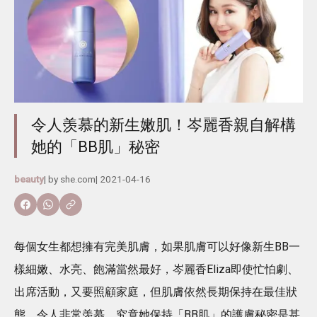
令人羡慕的新生嫩肌！岑麗香親自解構
她的「BB肌」秘密
beauty
| by
she.com
|
2021-04-16
每個女生都想擁有完美肌膚，如果肌膚可以好像新生BB一
樣細嫩、水亮、飽滿當然最好，岑麗香Eliza即使忙怕劇、
出席活動，又要照顧家庭，但肌膚依然長期保持在最佳狀
態，令人非常羡慕，究竟她保持「BB肌」的護膚秘密是甚