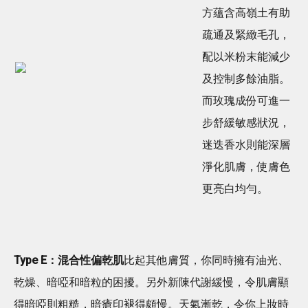
方蘊含高嶺土有助
疏通及緊緻毛孔，
配以米粉末能減少
及控制多餘油脂。
而玫瑰成份可進一
步舒緩敏感狀況，
迷迭香水則能深層
淨化肌膚，使膚色
更亮白均勻。
Type E：混合性偏乾肌
比起其他膚質，你同時擁有油光、
乾燥、暗啞和暗粒的困擾。另外新陳代謝緩慢，令肌膚顯
得暗啞則粗糙，暗瘡印褪得頗慢。天氣漸乾，令你上妝時