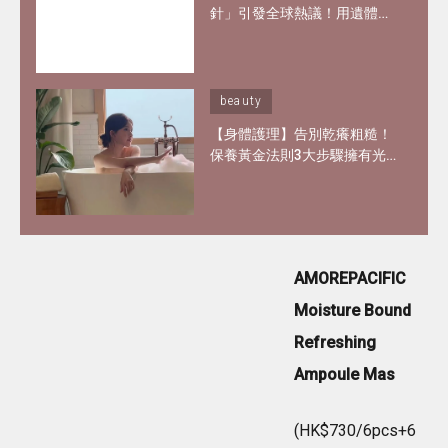
針」引發全球熱議！用遺體皮
膚製膠原蛋白？網紅大讚「痛
到極致但還原BB肌」
beauty
【身體護理】告別乾癢粗糙！
保養黃金法則3大步驟擁有光
滑嫩肌 好用磨砂膏、身體乳液
推介
AMOREPACIFIC
Moisture Bound
Refreshing
Ampoule Mas
(HK$730/6pcs+6