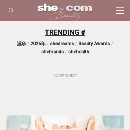
TRENDING #
濕疹
/
2026年
/
shedreams
/
Beauty Awards
/
shebrands
/
shehealth
ADVERTISEMENT