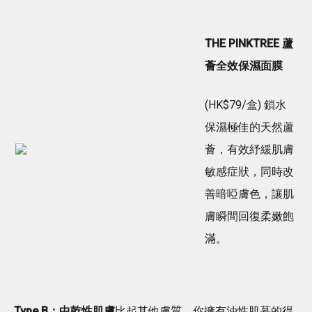
THE PINKTREE 蘆
薈全效保濕面膜
(HK$79/盒) 鎖水
保濕極佳的天然蘆
薈，有效紓緩肌膚
敏感症狀，同時改
善暗啞膚色，讓肌
膚瞬間回復柔嫩飽
滿。
Type B：中乾性肌膚
比起其他膚質，你擁有油性肌慕的得