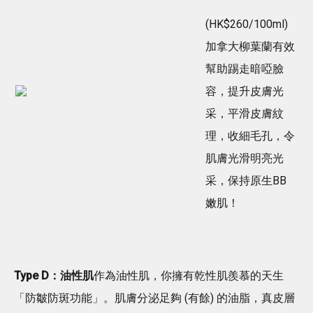
(HK$260/100ml)
加拿大柳葉蘭有效
幫助踢走暗啞臉
容，提升皮膚光
采，平滑皮膚紋
理，收細毛孔，令
肌膚光滑明亮光
采，保持原生BB
嫩肌！
Type D：油性肌
作為油性肌，你擁有乾性肌羨慕的天生
「防皺防斑功能」。肌膚分泌足夠 (有餘) 的油脂，真皮層