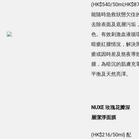
(HK$540/50ml;HK$87
能隨時急救狀態欠佳
去除表面及底層污垢
色。有效刺激血液循
暗瘡紅腫情況，解決
瘡或因時差及熬夜導
腫，為暗沉的肌膚充
平衡及天然亮澤。
NUXE 玫瑰花瓣深
層潔淨面膜
(HK$216/50ml) 配