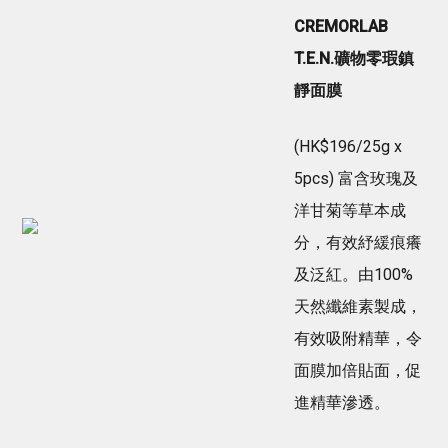
CREMORLAB
T.E.N.礦物零瑕鎮
靜面膜
(HK$196/25g x
5pcs) 富含玫瑰及
洋甘菊等草本成
分，有效
紓
緩痕癢
及泛紅。由100%
天然纖維素製成，
有效吸附精華，令
面膜加倍貼面，促
進精華滲透。