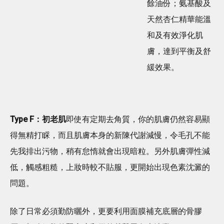
餘油份；氨基酸及
天然杏仁精華能溫
和及有效淨化肌
膚，達到平衡及舒
緩效果。
Type F：初老肌
即使有定期去角質，你的肌膚仍然容易顯
得無精打睬，而且肌膚本身的新陳代謝減慢，令毛孔不能
先我排出污物，稍有怠惰就會出現暗粒。另外肌膚彈性減
低，觸感粗糙，上妝時較不貼服，更開始出現色素沈澱的
問題。
除了日常必須勤防曬外，更要利用面膜補充底層的骨膠