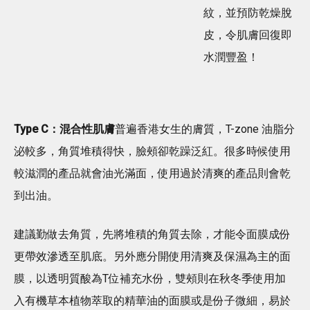
紋，並預防乾燥脫
皮，令肌膚回復即
水潤豐盈！
Type C：混合性肌膚
普遍香港女生的膚質，T-zone 油脂分
泌較多，角質堆積得快，臉頰卻乾躁泛紅。很多時候使用
較滋潤的產品就會油光滿面，使用過於清爽的產品則會乾
到出油。
建議勤做去角質，先將堆積的角質去除，才能令面膜成份
更帶效滲透至肌底。另外應分開使用清爽及保濕為主的面
膜，以透明質酸為T位補充水份，雙頰則在秋冬季使用加
入有機草本植物萃取的精華油的面膜或是份子微細，易於