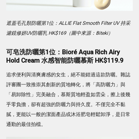
遮蓋毛孔類防曬第1位：ALLIE Flat Smooth Filter UV 持采
濾鏡修妍UV防曬乳 HK$169（圖中來源：Biteki）
可皂洗防曬第1位：Bioré Aqua Rich Airy
Hold Cream 水感智能防曬慕斯 HK$119.9
追求便利與清爽膚感的女生，絕不能錯過這款防曬。雜誌
評審團一致推崇其創新的質地轉化，將「高防曬力」與
「易卸除性」完美融合，慕斯質地輕盈如雲朵，擦上後幾
乎零負擔，卻有超強的防曬力與持久度。不僅完全不黏
膩，更能以一般的潔面產品或沐浴肥皂輕鬆卸淨，是日常
通勤的最佳拍檔。