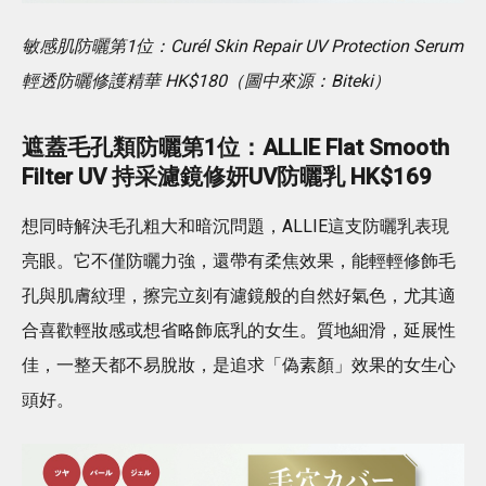
敏感肌防曬第1位：Curél Skin Repair UV Protection Serum
輕透防曬修護精華 HK$180（圖中來源：Biteki）
遮蓋毛孔類防曬第1位：ALLIE Flat Smooth
Filter UV 持采濾鏡修妍UV防曬乳 HK$169
想同時解決毛孔粗大和暗沉問題，ALLIE這支防曬乳表現
亮眼。它不僅防曬力強，還帶有柔焦效果，能輕輕修飾毛
孔與肌膚紋理，擦完立刻有濾鏡般的自然好氣色，尤其適
合喜歡輕妝感或想省略飾底乳的女生。質地細滑，延展性
佳，一整天都不易脫妝，是追求「偽素顏」效果的女生心
頭好。