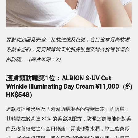
要對抗頑固紫外線、預防細紋及色斑，盲目追求最高防曬
系數未必夠，更要根據當天的肌膚狀態及場合挑選最適合
的防曬。（圖片來源：X）
護膚類防曬第1位：ALBION S-UV Cut
Wrinkle Illuminating Day Cream ¥11,000（約
HK$548）
這款被評審形容為「超越防曬境界的奢華日霜」的防曬，
其精髓在於高達 80% 的美容液配方，防曬之餘更能針對美
白及改善細紋進行全日修護。質地輕盈水潤，塗上後會形