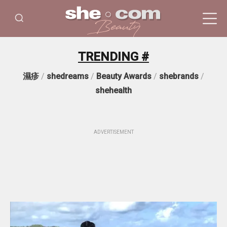
TRENDING #
濕疹
/
shedreams
/
Beauty Awards
/
shebrands
/
shehealth
ADVERTISEMENT