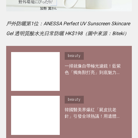
戶外防曬第1位：ANESSA Perfect UV Sunscreen Skincare
Gel 透明質酸水光日常防曬 HK$198（圖中來源：Biteki）
beauty
一掃就像自帶極光濾鏡！藍紫
色「獨角獸打亮」到底魅力何
在？6款夢幻打亮推薦 輕鬆畫
出韓妞空靈仙氣妝感
beauty
韓國醫美界爆紅「屍皮抗老
針」引發全球熱議！用遺體皮
膚製膠原蛋白？網紅大讚「痛
到極致但還原BB肌」