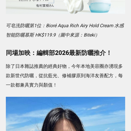
可皂洗防曬第1位：Bioré Aqua Rich Airy Hold Cream 水感
智能防曬慕斯 HK$119.9（圖中來源：Biteki）
同場加映：編輯部2026最新防曬推介！
除了日本雜誌推薦的經典好物，今年本地美容圈亦湧現多
款新世代防曬，從抗藍光、修補膠原到海洋友善配方，每
一款都兼具實力與顏值！