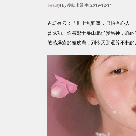
beauty
| by
麥皚淇醫生
|
2019-12-11
古語有云：「世上無難事，只怕有心人。
會成功。你看彭于晏由肥仔變男神，靠的
敏感爆瘡的差皮膚，到今天那還算不賴的