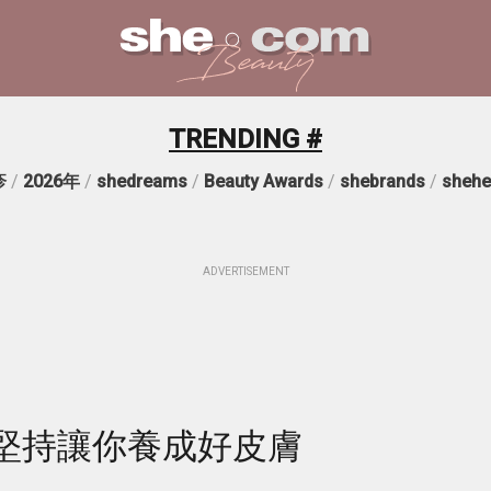
TRENDING #
疹
/
2026年
/
shedreams
/
Beauty Awards
/
shebrands
/
shehe
ADVERTISEMENT
堅持讓你養成好皮膚