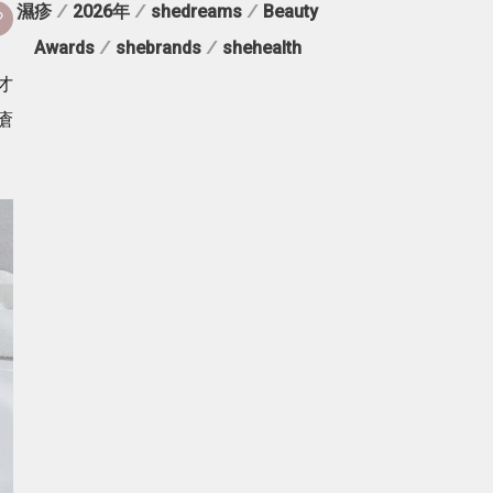
濕疹
/
2026年
/
shedreams
/
Beauty
Awards
/
shebrands
/
shehealth
才
瘡