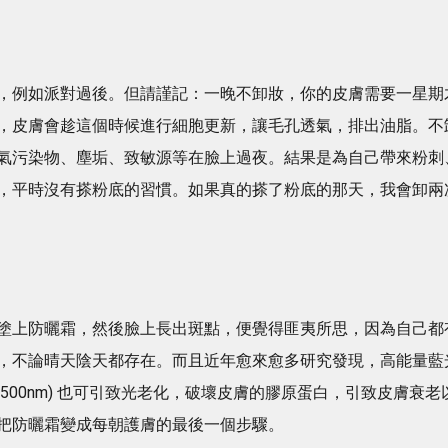
，例如派對過後。但請謹記：一晚不卸妝，你的皮膚需要一星期
，皮膚會趁這個時候進行細胞更新，讓毛孔透氣，排出油脂。不
氣污染物、塵垢、致敏源等在臉上過夜。結果是為自己帶來粉刺
，平時沒有搽粉底的習慣。如果真的搽了粉底的那天，我會卸兩
塗上防曬霜，然後臉上長出斑點，便覺得匪夷所思，因為自己都
，不論晴天陰天都存在。而且近年愈來愈多研究發現，高能量藍
,光譜波長400-500nm) 也可引致光老化，破壞皮膚的膠原蛋白，引致皮膚衰老
把防曬霜變成每朝護膚的最後一個步驟。