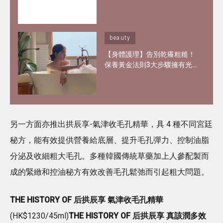
膚製膠原蛋白？網紅大讚「痛
到極致但還原BB肌」
beauty
【身體護理】告別乾癢粗糙！
保養黃金法則3大步驟擁有光
滑嫩肌 好用磨砂膏、身體乳液
推介
另一方面亦推出拱辰享-氣津收毛孔精華，具 4 種不同宮廷
秘方，能有效提供營養給底層、提升毛孔彈力、控制油脂
分泌及收細粗大毛孔。多種韓國傳統草藥加上人參配製而
成的緊緻和控油秘方有效改善毛孔鬆弛而引起粗大問題。
THE HISTORY OF 后拱辰享 氣津收毛孔精華
(HK$1230/45ml)
THE HISTORY OF 后拱辰享 真該潤多效