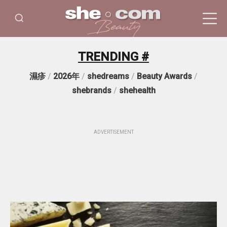
TRENDING #
濕疹
/
2026年
/
shedreams
/
Beauty Awards
/
shebrands
/
shehealth
ADVERTISEMENT