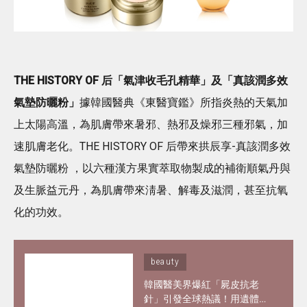
THE HISTORY OF 后「氣津收毛孔精華」及「真該潤多效
氣墊防曬粉」
據韓國醫典《東醫寶鑑》所指炎熱的天氣加
上太陽高溫，為肌膚帶來暑邪、熱邪及燥邪三種邪氣，加
速肌膚老化。THE HISTORY OF 后帶來拱辰享-真該潤多效
氣墊防曬粉 ，以六種漢方果實萃取物製成的補衛順氣丹與
及生脈益元丹，為肌膚帶來淸暑、解毒及滋潤，甚至抗氧
化的功效。
beauty
韓國醫美界爆紅「屍皮抗老
針」引發全球熱議！用遺體皮