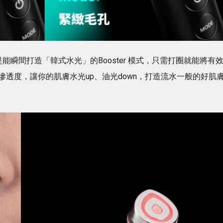
瞬間打造「韓式水光」的Booster 模式，只需打圈就能將有
透度，讓你的肌膚水光up、油光down，打造流水一般的好肌