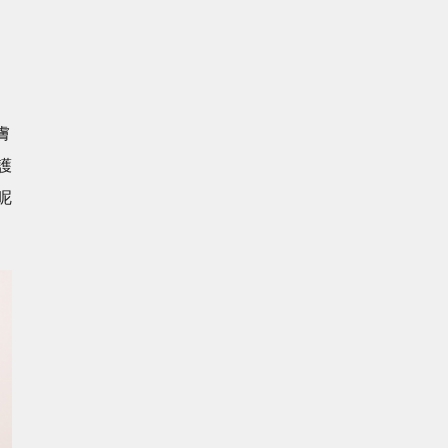
膚
護
呢