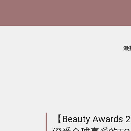
濕
【Beauty Awar