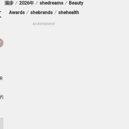
濕疹
/
2026年
/
shedreams
/
Beauty
效
Awards
/
shebrands
/
shehealth
ADVERTISEMENT
R
達
的