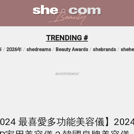
TRENDING #
疹
/
2026年
/
shedreams
/
Beauty Awards
/
shebrands
/
shehe
ADVERTISEMENT
ds 2024 最喜愛多功能美容儀】202