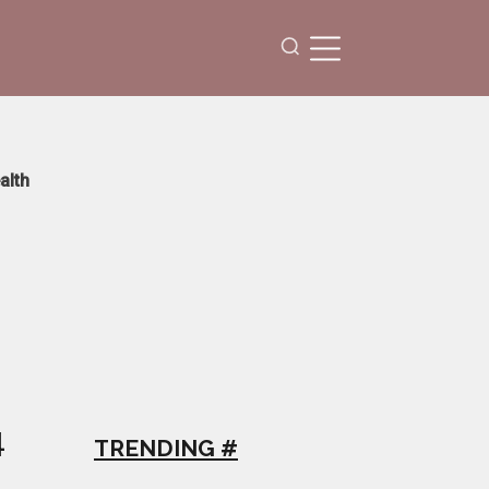
alth
4
TRENDING #