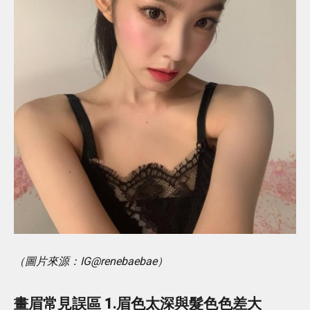
（圖片來源：IG@renebaebae）
畫眉常見誤區 1.眉色太深與髮色色差大