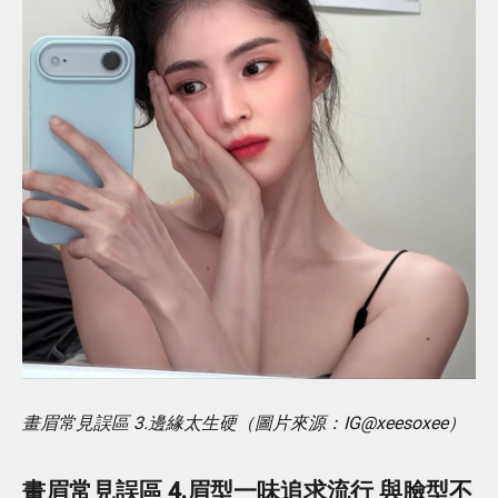
畫眉常見誤區 3.邊緣太生硬（圖片來源：IG@xeesoxee）
畫眉常見誤區 4.眉型一味追求流行 與臉型不