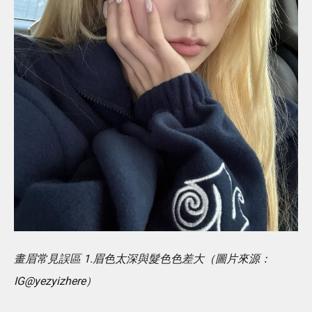
畫眉常見誤區 1.眉色太深與髮色色差大（圖片來源：
IG@yezyizhere）