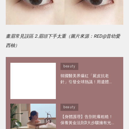
畫眉常見誤區 2.眉頭下手太重（圖片來源：RED@昔幼愛
西柚）
beauty
韓國醫美界爆紅「屍皮抗老
針」引發全球熱議！用遺體皮
膚製膠原蛋白？網紅大讚「痛
到極致但還原BB肌」
beauty
【身體護理】告別乾癢粗糙！
保養黃金法則3大步驟擁有光
滑嫩肌 好用磨砂膏、身體乳液