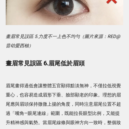
畫眉常見誤區 5.力度不一上色不均勻（圖片來源：RED@
昔幼愛西柚）
畫眉常見誤區 6.眉尾低於眉頭
眉尾畫得過低會讓整體五官顯得黯淡無神，不僅拉低視覺
重心，也容易造成眉形下垂、臉部顯老的印象。理想的眉
尾應與眉頭保持微微上揚的角度，同時注意眉尾位置不超
過「嘴角—眼尾連線」範圍，既能拉長眼型比例，又能提
升精神感與氣勢。當眉尾線條與眼神方向一致時，整個妝