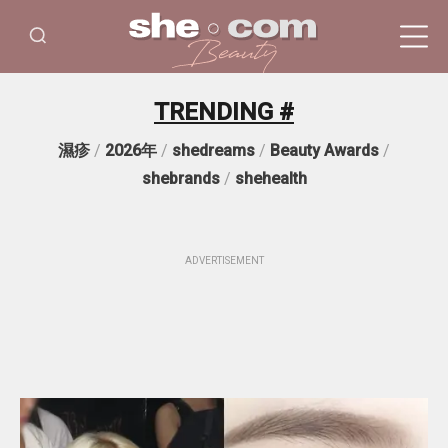
TRENDING #
濕疹
/
2026年
/
shedreams
/
Beauty Awards
/
shebrands
/
shehealth
ADVERTISEMENT