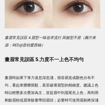
畫眉常見誤區 4.眉型一味追求流行 與臉型不搭（圖片來
源：RED@昔幼愛西柚）
畫眉常見誤區 5.力度不一上色不均勻
畫眉時如果下筆力道忽深忽淺，很容易造成顏色分布不
均，看起來髒髒斑駁，甚至破壞眉型的精緻度。建議上色
時以輕壓多次疊加為主，並從眉中到眉尾先上色，再利用
剩餘眉粉或眉筆餘量帶回眉頭；必要時可使用眉刷將深淺