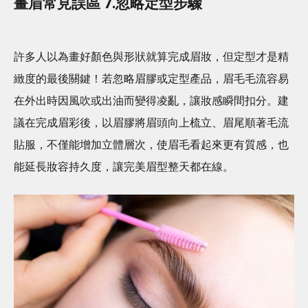
畫眉常見誤區 7.忽略定型步驟
許多人以為畫好顏色與形狀就算完成眉妝，但定型才是精
緻度的最後關鍵！若忽略眉膠或定型產品，眉毛毛流容易
在外出時因風吹或出油而變得凌亂，讓妝感瞬間扣分。建
議在完成眉彩後，以眉膠將眉頭向上梳立、眉尾順著毛流
貼服，不僅能增加立體層次，使眉毛看起來更有質感，也
能延長妝容持久度，讓完美眉型整天都在線。