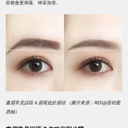
容都會更俐落、神采加倍。
畫眉常見誤區 6.眉尾低於眉頭 （圖片來源：RED@昔幼愛
西柚）