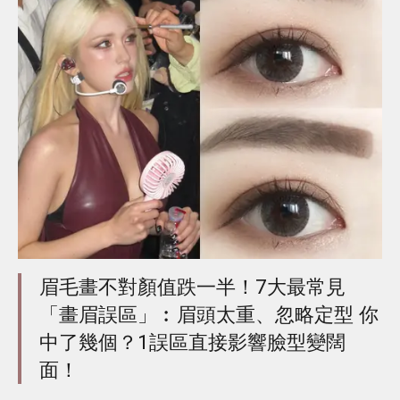
眉毛畫不對顏值跌一半！7大最常見
「畫眉誤區」︰眉頭太重、忽略定型 你
中了幾個？1誤區直接影響臉型變闊
面！