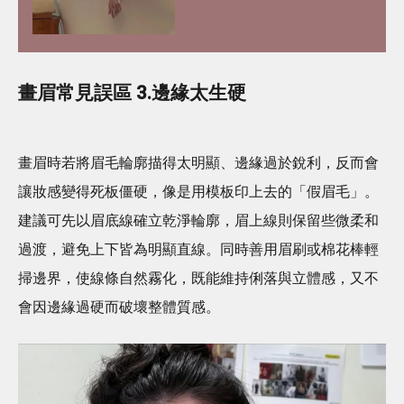
推介
畫眉常見誤區 3.邊緣太生硬
畫眉時若將眉毛輪廓描得太明顯、邊緣過於銳利，反而會
讓妝感變得死板僵硬，像是用模板印上去的「假眉毛」。
建議可先以眉底線確立乾淨輪廓，眉上線則保留些微柔和
過渡，避免上下皆為明顯直線。同時善用眉刷或棉花棒輕
掃邊界，使線條自然霧化，既能維持俐落與立體感，又不
會因邊緣過硬而破壞整體質感。