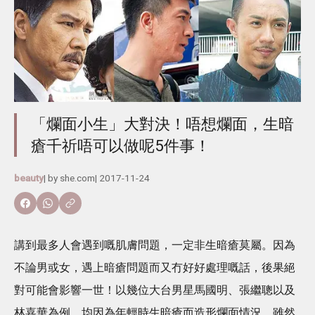
「爛面小生」大對決！唔想爛面，生暗
瘡千祈唔可以做呢5件事！
beauty
| by
she.com
|
2017-11-24
講到最多人會遇到嘅肌膚問題，一定非生暗瘡莫屬。因為
不論男或女，遇上暗瘡問題而又冇好好處理嘅話，後果絕
對可能會影響一世！以幾位大台男星馬國明、張繼聰以及
林嘉華為例，均因為年輕時生暗瘡而造形爛面情況，雖然