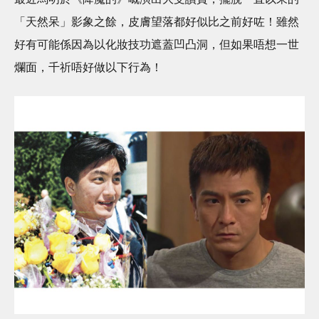
「天然呆」影象之餘，皮膚望落都好似比之前好咗！雖然
好有可能係因為以化妝技功遮蓋凹凸洞，但如果唔想一世
爛面，千祈唔好做以下行為！