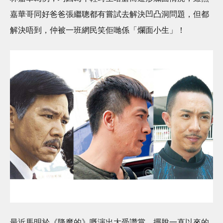
嘉華哥同好爸爸張繼聰都有嘗試去解決凹凸洞問題，但都
解決唔到，仲被一班網民笑佢哋係「爛面小生」！
最近馬明於《降魔的》嘅演出大受讚賞，擺脫一直以來的