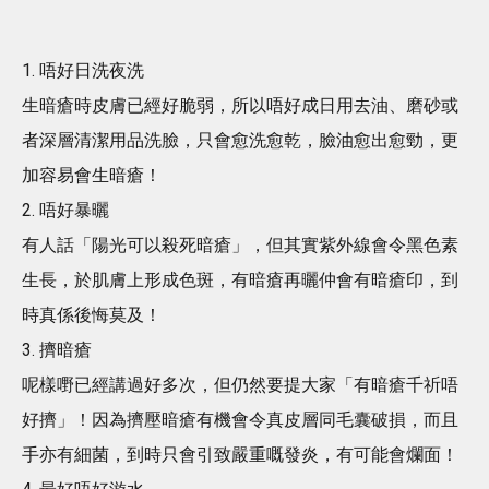
1. 唔好日洗夜洗
生暗瘡時皮膚已經好脆弱，所以唔好成日用去油、磨砂或
者深層清潔用品洗臉，只會愈洗愈乾，臉油愈出愈勁，更
加容易會生暗瘡！
2. 唔好暴曬
有人話「陽光可以殺死暗瘡」，但其實紫外線會令黑色素
生長，於肌膚上形成色斑，有暗瘡再曬仲會有暗瘡印，到
時真係後悔莫及！
3. 擠暗瘡
呢樣嘢已經講過好多次，但仍然要提大家「有暗瘡千祈唔
好擠」！因為擠壓暗瘡有機會令真皮層同毛囊破損，而且
手亦有細菌，到時只會引致嚴重嘅發炎，有可能會爛面！