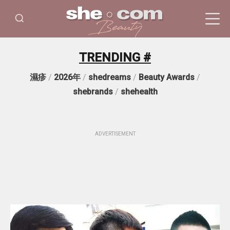
TRENDING #
濕疹
/
2026年
/
shedreams
/
Beauty Awards
/
shebrands
/
shehealth
ADVERTISEMENT