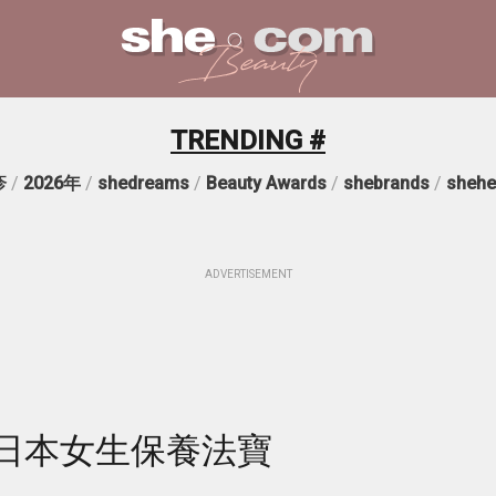
TRENDING #
疹
/
2026年
/
shedreams
/
Beauty Awards
/
shebrands
/
shehe
ADVERTISEMENT
款日本女生保養法寶