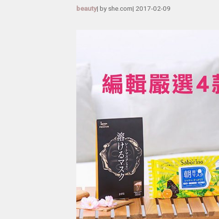
beauty
| by
she.com
|
2017-02-09