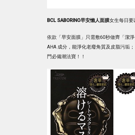
BCL SABORINO早安懶人面膜
女生每日要
依款「早安面膜」只需敷60秒做齊「潔淨
AHA 成分，能淨化老廢角質及皮脂污
門必備潮法寶！！