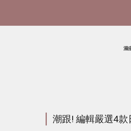
濕
潮跟! 編輯嚴選4