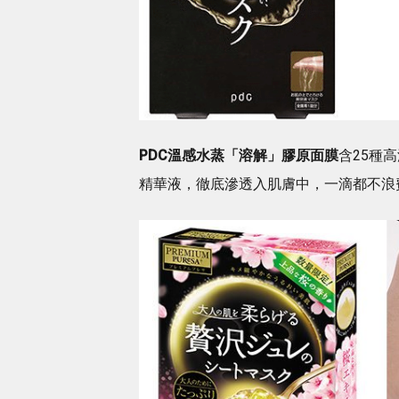
PDC溫感水蒸「溶解」膠原面膜
含25種
精華液，徹底滲透入肌膚中，一滴都不浪