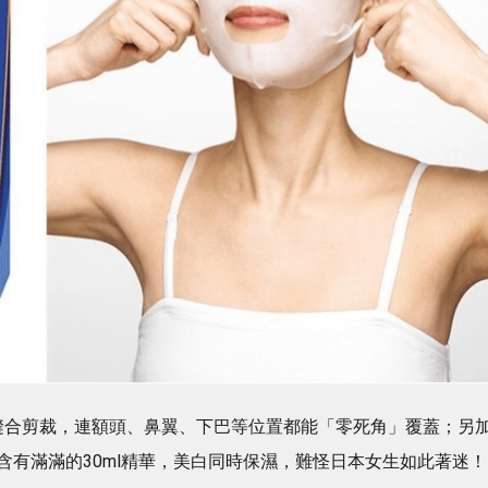
縫合剪裁，連額頭、鼻翼、下巴等位置都能「零死角」覆蓋；另
含有滿滿的30ml精華，美白同時保濕，難怪日本女生如此著迷！