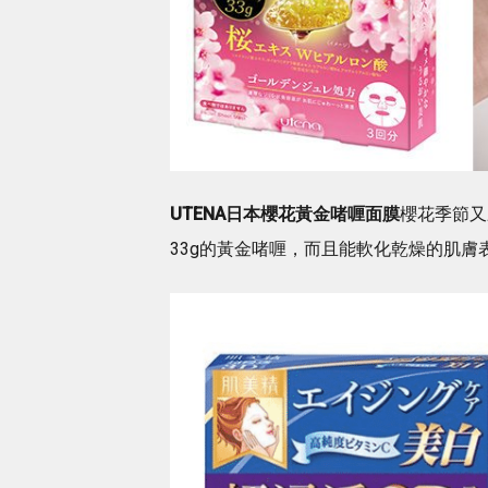
UTENA
日本櫻花黃金啫喱面膜
櫻花季節又
33g的黃金啫喱，而且能軟化乾燥的肌