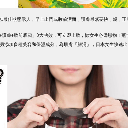
以最佳狀態示人，早上出門或妝前潔面﹑護膚最緊要快﹑靚﹑正!
+護膚+妝前底霜」3大功效，可立即上妝，懶女生必備恩物！蘊
垢；另添加多種美容和保濕成分，為肌膚「解渴」，日本女生快速出