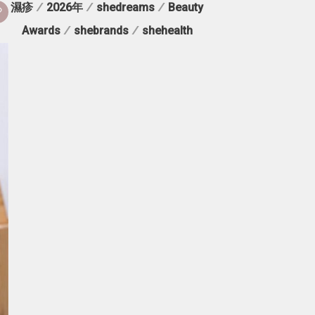
濕疹
/
2026年
/
shedreams
/
Beauty
Awards
/
shebrands
/
shehealth