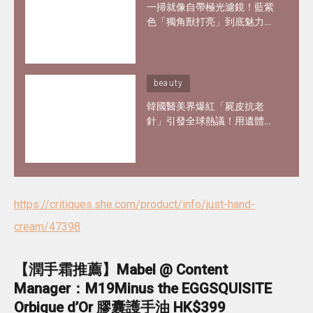
一掃就像自帶極光濾鏡！藍紫
色「獨角獸打亮」到底魅力何
在？6款夢幻打亮推薦 輕鬆畫
出韓妞空靈仙氣妝感
beauty
韓國醫美界爆紅「屍皮抗老
針」引發全球熱議！用遺體皮
膚製膠原蛋白？網紅大讚「痛
到極致但還原BB肌」
https://critiques.she.com/product/info/just-hand-
cream/47398
【潤手霜推薦】
Mabel @ Content
Manager：M19Minus the EGGSQUISITE
Orbique d’Or 膠囊護手油 HK$399