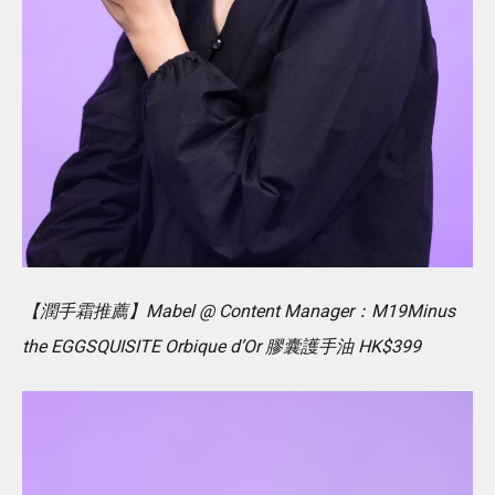
【潤手霜推薦】Mabel @ Content Manager：M19Minus
the EGGSQUISITE Orbique d’Or 膠囊護手油 HK$399