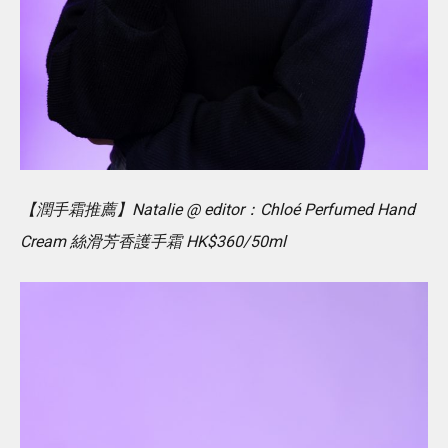
【潤手霜推薦】Natalie @ editor：Chloé Perfumed Hand
Cream 絲滑芳香護手霜 HK$360/50ml