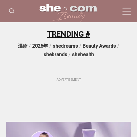
TRENDING #
濕疹
/
2026年
/
shedreams
/
Beauty Awards
/
shebrands
/
shehealth
ADVERTISEMENT