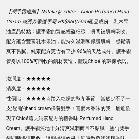
【潤手霜推薦】Natalie @ editor：Chloé Perfumed Hand
Cream 絲滑芳香護手霜 HK$360/50ml
產品成份：乳木果
油產品特點︰護手霜的質感輕盈細緻，瞬間被肌膚吸收。
配方蘊含豐富乳木果油，能持久滋潤和保護肌膚，感覺清
爽不黏膩。純素配方更含有至少 96%的天然成分。護手霜
管身以100%可回收的鋁材製造，體現Chloé 的環保承諾。
滋潤度：★★★★★
清爽度：★★★★★
性價比：★★★★☆踏入乾燥的秋冬季節，當然少不了一
支滋潤的hand cream保養雙手！喜愛木香味的我，最近發
現了Chloé這支純素配方的檀香味 Perfumed Hand
Cream。護手霜質地十分清爽滋潤而且不黏膩，塗勻雙手
後即時迅速吸收，達到補濕效果！同時散發淡淡檀香味，