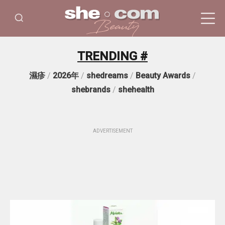
TRENDING #
濕疹
/
2026年
/
shedreams
/
Beauty Awards
/
shebrands
/
shehealth
ADVERTISEMENT