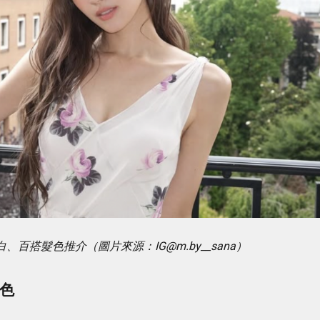
顯白、百搭髮色推介（圖片來源：
IG@m.by
__sana）
紅色