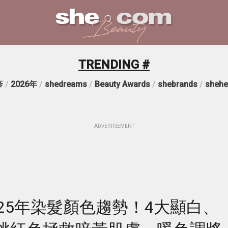
TRENDING #
疹
/
2026年
/
shedreams
/
Beauty Awards
/
shebrands
/
shehe
ADVERTISEMENT
25年染髮顏色趨勢！4大顯白、