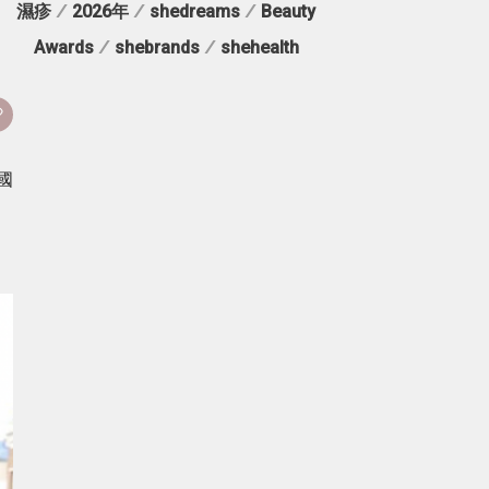
濕疹
/
2026年
/
shedreams
/
Beauty
Awards
/
shebrands
/
shehealth
國