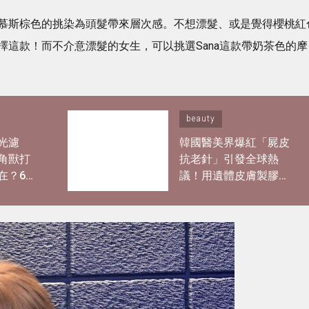
慕斯棕色的挑染為頭髮帶來層次感。不想漂髮、或是覺得櫻桃紅
擇這款！而不介意漂髮的女生，可以挑選Sana這款帶奶茶色的摩
beauty
光濾
韓國醫美界爆紅「屍皮
角獸打
抗老針」引發全球熱
在？6款
議！用遺體皮膚製膠原
輕鬆畫出
蛋白？網紅大讚「痛到
感
極致但還原BB肌」