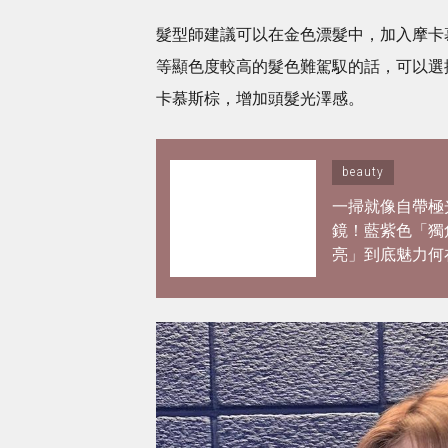
髮型師建議可以在金色漂髮中，加入摩卡
等顯色度較高的髮色難駕馭的話，可以選
卡慕斯棕，增加頭髮光澤感。
beauty
一掃就像自帶極
鏡！藍紫色「獨
亮」到底魅力何
夢幻打亮推薦 
韓妞空靈仙氣妝