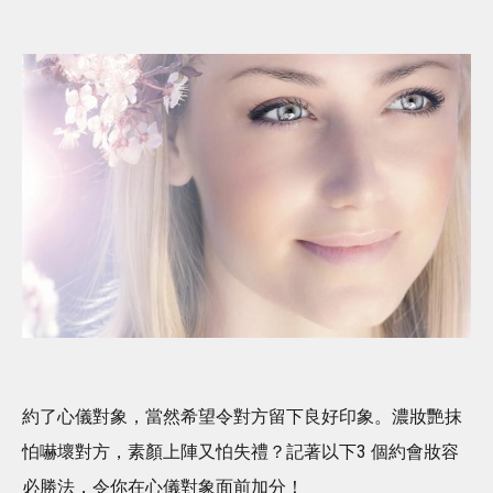
約了心儀對象，當然希望令對方留下良好印象。濃妝艷抹
怕嚇壞對方，素顏上陣又怕失禮？記著以下3 個約會妝容
必勝法，令你在心儀對象面前加分！