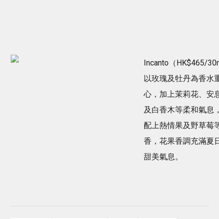
Incanto（HK$465/3
以玫瑰及牡丹為香水
心，加上茉莉花、安
及白香木等柔和氣息
配上熱情果及野草莓
香，花果香調充滿夏
甜美氣息。