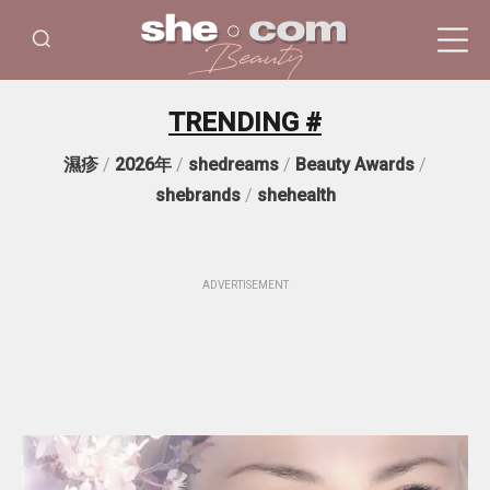
TRENDING #
濕疹
/
2026年
/
shedreams
/
Beauty Awards
/
shebrands
/
shehealth
ADVERTISEMENT