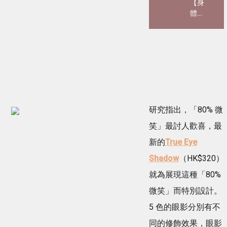
【身
皮抗
體護
老
理】
針」
告別
引發
乾癢
全球
粗
熱
糙！
議！
保養
用遺
黃金
體皮
法則
膚製
研究指出，「80% 微
3大
膠原
步驟
笑」最討人歡喜，最
蛋
擁有
白？
光滑
新的
True Eye
網紅
嫩肌
Shadow
（HK$320）
大讚
好用
「痛
磨砂
就為展現這種「80%
到極
膏、
致但
微笑」而特別設計。
身體
還原
乳液
5 色的眼影分別有不
BB
推介
肌」
同的修飾效果，眼影