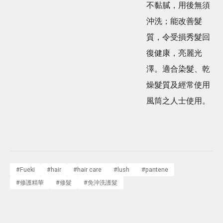
不黏膩，用後無須
沖洗；能改善髮
質，令受損秀髮回
復健康，亮麗光
澤。適合染髮、乾
燥髮質及經常使用
風筒之人士使用。
#
Fueki
#
hair
#
hair care
#
lush
#
pantene
#
修護精華
#
修髮
#
免沖洗護髮