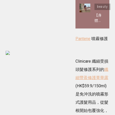
醫
beauty
美
界
【身
爆
體
紅
護
「屍
理】
皮
告
Pantene
噴霧修護
抗
別
老
乾
針」
癢
引
粗
Clinicare 纖細受損
發
糙！
全
頭髮修護系列的
保
纖
球
養
細豐盈修護菁華露
熱
黃
議！
金
(HK$59.9/150ml)
用
法
是免沖洗的噴霧形
遺
則3
體
大
式護髮用品，從髮
皮
步
膚
根開始包覆強化，
驟