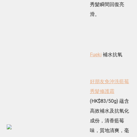
製
擁
秀髮瞬間回復亮
膠
有
原
滑。
光
蛋
滑
白？
嫩
網
肌
紅
好
大
用
讚
Fueki
補水抗氧
磨
「痛
砂
到
膏、
極
身
致
體
好朋友免沖洗藍莓
但
乳
還
秀髮修護霜
液
原
推
(HK$83/50g) 蘊含
BB
介
肌」
高效補水及抗氧化
成份，清香藍莓
味，質地清爽，毫