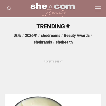
TRENDING #
濕疹
/
2026年
/
shedreams
/
Beauty Awards
/
shebrands
/
shehealth
ADVERTISEMENT